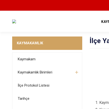
KAY
İlçe Y
KAYMAKAMLIK
Kaymakam
Kaymakamlık Birimleri
İlçe Protokol Listesi
Tarihçe
Kayma