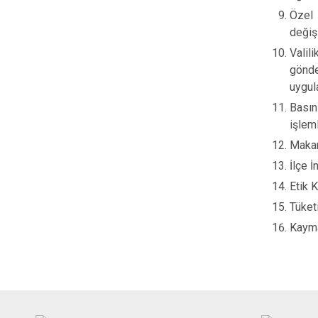
Özel 
değiş
Valil
gönde
uygul
Basın
işleml
Makamı
İlçe İ
Etik K
Tüketi
Kaymak