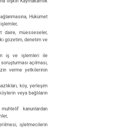
ına ilişkin Kaymakamlık
Kınık
Torbalı
Kiraz
Urla
 sağlanmasına, Hükümet
işlemler,
Konak
Bayraklı
t daire, müesseseler,
Menderes
Karabağlar
deki gözetim, denetim ve
n iş ve işlemleri ile
 soruşturması açılması,
zin verme yetkilerinin
zlıkları, köy, yerleşim
köylerin veya bağlıların
muhtelif kanunlardan
ler,
rilmesi, işletmecilerin