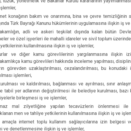
, tüzük, yönetmelik ve Bakanlar Kurulu kararlarının yayımlanmas
Buca
işlemler,
Çeşme
et konağının bakım ve onarımına, bina ve çevre temizliğinin
ında Türk Bayrağı Kanunu hükümlerinin uygulamasına ilişkin iş ve 
Çiğli
kamlığın, adli ve askeri teşkilat dışında kalan bütün Devle
Dikili
meler ve özel işyerleri ile mahalli idareler ve sivil toplum üzerin
 yetkilerinin kullanılmasına ilişkin iş ve işlemler,
lar ve diğer kamu görevlilerinin yargılanmasına ilişkin izi
kamlıkça kamu görevlileri hakkında inceleme yapılması, disiplin
rın görevden uzaklaştırılması, cezalandırılması, bu konudaki i
ılması işlemleri,
urulması ve kaldırılması, bağlanması ve ayrılması, sınır anlaşma
ve tabiî yer adlarının değiştirilmesi ile belediye kurulması, bazı 
iyelerle birleşmesi iş ve işlemler,
nmaz mal zilyetliğine yapılan tecavüzlerin önlenmesi ile 
lanan men ve tahliye yetkilerinin kullanılmasına ilişkin iş ve işlem
i amaçla internet toplu kullanım sağlayıcılarına izin belgesi ve
mi ve denetlenmesine ilişkin iş ve işlemler,