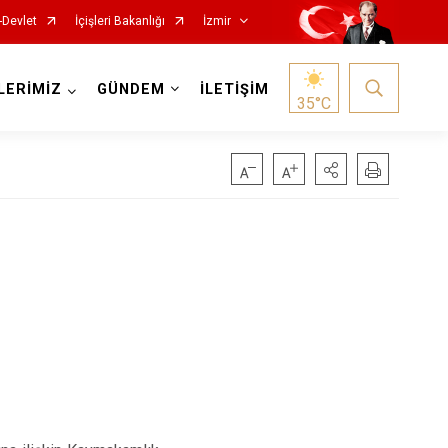
-Devlet
İçişleri Bakanlığı
İzmir
LERİMİZ
GÜNDEM
İLETİŞİM
35
°C
Foça
Menemen
Gaziemir
Narlıdere
Güzelbahçe
Ödemiş
Karaburun
Seferihisar
Karşıyaka
Selçuk
Kemalpaşa
Tire