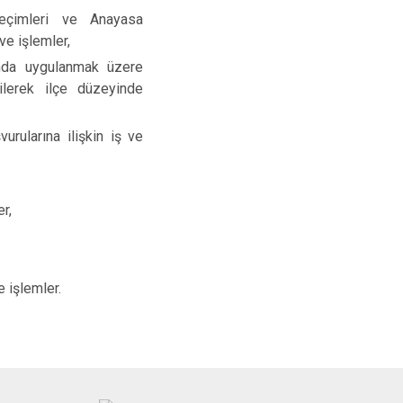
 seçimleri ve Anayasa
ve işlemler,
rında uygulanmak üzere
dilerek ilçe düzeyinde
vurularına ilişkin iş ve
er,
e işlemler.