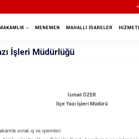
e
MAKAMLIK
MENEMEN
MAHALLİ İDARELER
HİZMET
İzmir
azı İşleri Müdürlüğü
Aliağa
Balçova
İsmail ÖZER
Bayındır
İlçe Yazı İşleri Müdürü
Bergama
Beydağ
kamlık evrak iş ve işlemleri
Bornova