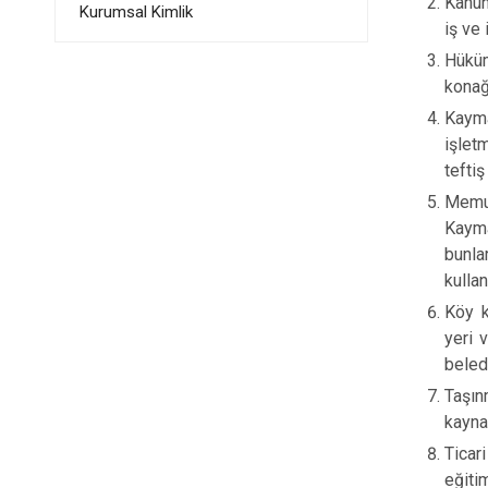
Kanun
Kurumsal Kimlik
iş ve 
Hüküm
konağ
Kayma
işlet
teftiş
Memur
Kayma
bunla
kullan
Köy k
yeri 
beled
Taşı
kaynak
Ticar
eğiti