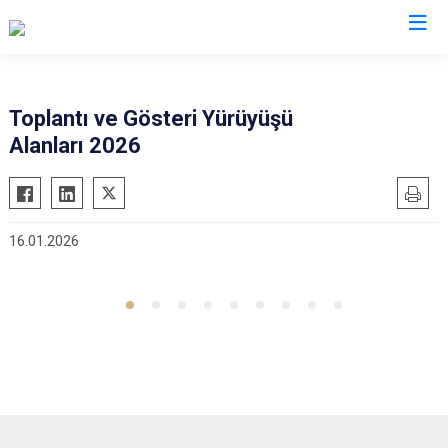
İzmir
Toplantı ve Gösteri Yürüyüşü
Alanları 2026
Aliağa
Foça
Menemen
Balçova
Gaziemir
Narlıdere
Bayındır
Güzelbahçe
Ödemiş
16.01.2026
Bergama
Karaburun
Seferihisar
Beydağ
Karşıyaka
Selçuk
Bornova
Kemalpaşa
Tire
Buca
Kınık
Torbalı
Çeşme
Kiraz
Urla
Çiğli
Konak
Bayraklı
Dikili
Menderes
Karabağlar